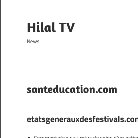
Skip
to
content
Hilal TV
News
santeducation.com
etatsgenerauxdesfestivals.co
Comment réagir au refus de soins d’un patie