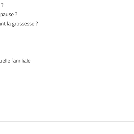
 ?
opause ?
nt la grossesse ?
uelle familiale